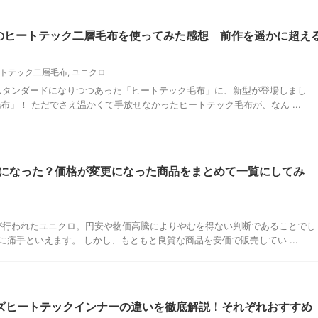
場のヒートテック二層毛布を使ってみた感想 前作を遥かに超え
トテック二層毛布
,
ユニクロ
のスタンダードになりつつあった「ヒートテック毛布」に、新型が登場しまし
布」！ ただでさえ温かくて手放せなかったヒートテック毛布が、なん ...
になった？価格が変更になった商品をまとめて一覧にしてみ
定が行われたユニクロ。円安や物価高騰によりやむを得ない判断であることでし
痛手といえます。 しかし、もともと良質な商品を安価で販売してい ...
ズヒートテックインナーの違いを徹底解説！それぞれおすすめ