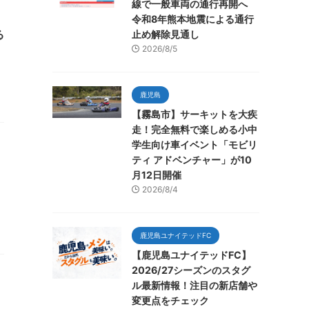
線で一般車両の通行再開へ
令和8年熊本地震による通行
る
止め解除見通し
2026/8/5
鹿児島
【霧島市】サーキットを大疾
走！完全無料で楽しめる小中
学生向け車イベント「モビリ
ティ アドベンチャー」が10
月12日開催
2026/8/4
鹿児島ユナイテッドFC
【鹿児島ユナイテッドFC】
2026/27シーズンのスタグ
ル最新情報！注目の新店舗や
変更点をチェック