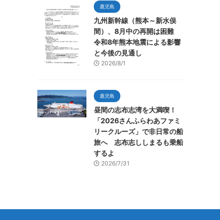
鹿児島
九州新幹線（熊本～新水俣
間）、8月中の再開は困難
令和8年熊本地震による影響
と今後の見通し
2026/8/1
鹿児島
昼間の志布志湾を大満喫！
「2026さんふらわあファミ
リークルーズ」で非日常の船
旅へ 志布志ししまるも乗船
するよ
2026/7/31