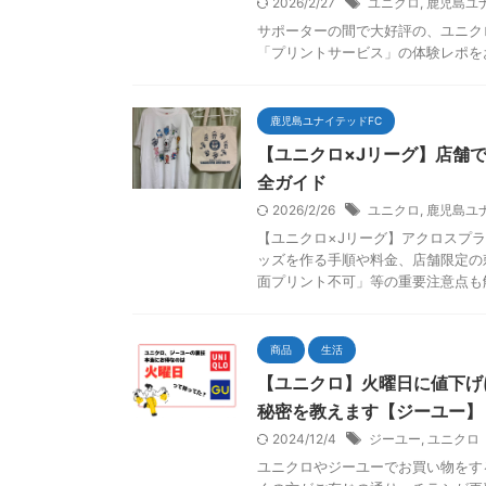
2026/2/27
ユニクロ
,
鹿児島ユ
サポーターの間で大好評の、ユニクロ
「プリントサービス」の体験レポをお
鹿児島ユナイテッドFC
【ユニクロ×Jリーグ】店舗で
全ガイド
2026/2/26
ユニクロ
,
鹿児島ユ
【ユニクロ×Jリーグ】アクロスプラ
ッズを作る手順や料金、店舗限定の
面プリント不可」等の重要注意点も
商品
生活
【ユニクロ】火曜日に値下げ
秘密を教えます【ジーユー】
2024/12/4
ジーユー
,
ユニクロ
ユニクロやジーユーでお買い物をす