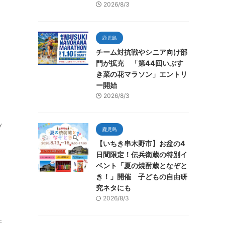
2026/8/3
鹿児島
チーム対抗戦やシニア向け部
門が拡充 「第44回いぶす
き菜の花マラソン」エントリ
ー開始
2026/8/3
ブ
鹿児島
【いちき串木野市】お盆の4
日間限定！伝兵衛蔵の特別イ
ベント「夏の焼酎蔵となぞと
き！」開催 子どもの自由研
究ネタにも
2026/8/3
牙