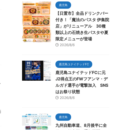
鹿児島
【日置市】全品ドリンクバー
付き！「魔法のパスタ 伊集院
店」がリニューアル 30種
類以上の石焼き生パスタや夏
限定メニューが登場
2026/8/6
鹿児島ユナイテッドFC
鹿児島ユナイテッドFCに元
J2得点王のFWフアンマ・デ
か
ルガド選手が電撃加入 SNS
はお祭り状態
2026/8/6
両
鹿児島
九州自動車道、8月後半に全