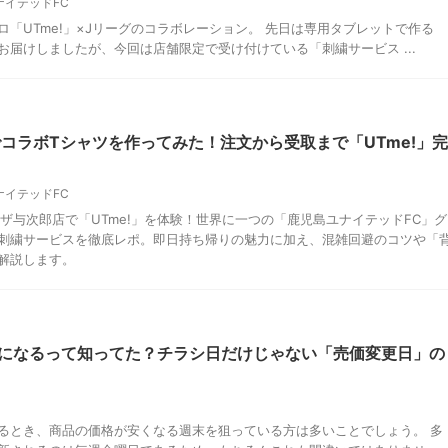
ナイテッドFC
「UTme!」×Jリーグのコラボレーション。 先日は専用タブレットで作る
届けしましたが、今回は店舗限定で受け付けている「刺繍サービス ...
コラボTシャツを作ってみた！注文から受取まで「UTme!」完
ナイテッドFC
ザ与次郎店で「UTme!」を体験！世界に一つの「鹿児島ユナイテッドFC」グ
刺繍サービスを徹底レポ。即日持ち帰りの魅力に加え、混雑回避のコツや「
解説します。
になるって知ってた？チラシ日だけじゃない「売価変更日」の
るとき、商品の価格が安くなる週末を狙っている方は多いことでしょう。 多