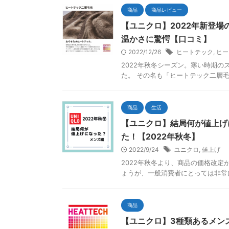
商品
商品レビュー
【ユニクロ】2022年新登
温かさに驚愕【口コミ】
2022/12/26
ヒートテック
,
ヒー
2022年秋冬シーズン。寒い時期
た。 その名も「ヒートテック二層毛
商品
生活
【ユニクロ】結局何が値上げ
た！【2022年秋冬】
2022/9/24
ユニクロ
,
値上げ
2022年秋冬より、商品の価格改
ょうが、一般消費者にとっては非常に
商品
【ユニクロ】3種類あるメン