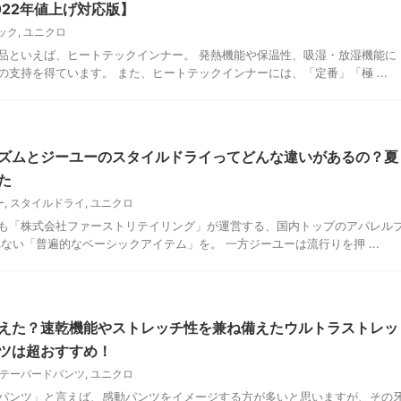
22年値上げ対応版】
ック
,
ユニクロ
品といえば、ヒートテックインナー。 発熱機能や保温性、吸湿・放湿機能に
支持を得ています。 また、ヒートテックインナーには、「定番」「極 ...
ズムとジーユーのスタイルドライってどんな違いがあるの？夏
た
ー
,
スタイルドライ
,
ユニクロ
も「株式会社ファーストリテイリング」が運営する、国内トップのアパレル
ない「普遍的なベーシックアイテム」を。 一方ジーユーは流行りを押 ...
えた？速乾機能やストレッチ性を兼ね備えたウルトラストレッ
ツは超おすすめ！
テーパードパンツ
,
ユニクロ
パンツ」と言えば、感動パンツをイメージする方が多いと思いますが、その