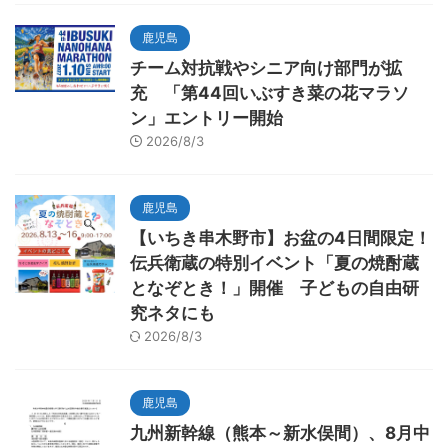
鹿児島
チーム対抗戦やシニア向け部門が拡
充 「第44回いぶすき菜の花マラソ
ン」エントリー開始
2026/8/3
鹿児島
【いちき串木野市】お盆の4日間限定！
伝兵衛蔵の特別イベント「夏の焼酎蔵
となぞとき！」開催 子どもの自由研
究ネタにも
2026/8/3
鹿児島
九州新幹線（熊本～新水俣間）、8月中