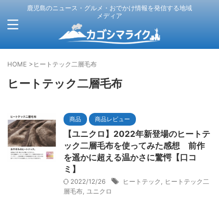
鹿児島のニュース・グルメ・おでかけ情報を発信する地域
メディア
HOME
>
ヒートテック二層毛布
ヒートテック二層毛布
商品
商品レビュー
【ユニクロ】2022年新登場のヒートテ
ック二層毛布を使ってみた感想 前作
を遥かに超える温かさに驚愕【口コ
ミ】
2022/12/26
ヒートテック
,
ヒートテック二
層毛布
,
ユニクロ