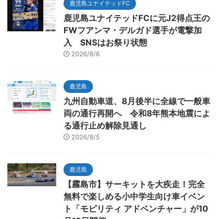
鹿児島ユナイテッドFC
鹿児島ユナイテッドFCに元J2得点王の
FWフアンマ・デルガド選手が電撃加
入 SNSはお祭り状態
2026/8/6
鹿児島
九州自動車道、8月後半に全線で一般車
両の通行再開へ 令和8年熊本地震によ
る通行止め解除見通し
2026/8/5
鹿児島
【霧島市】サーキットを大疾走！完全
無料で楽しめる小中学生向け車イベン
ト「モビリティ アドベンチャー」が10