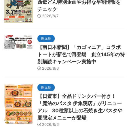
西郷どん特別企画やお得な早割情報を
チェック
2026/8/7
鹿児島
【南日本新聞】「カゴマニア」コラボ
トートが新色で再登場 創立145年の特
別購読キャンペーン実施中
2026/8/6
鹿児島
【日置市】全品ドリンクバー付き！
「魔法のパスタ 伊集院店」がリニュー
アル 30種類以上の石焼き生パスタや
夏限定メニューが登場
2026/8/6