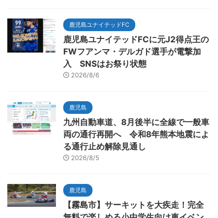
鹿児島ユナイテッドFC
鹿児島ユナイテッドFCに元J2得点王の
FWフアンマ・デルガド選手が電撃加
入 SNSはお祭り状態
2026/8/6
鹿児島
九州自動車道、8月後半に全線で一般車
両の通行再開へ 令和8年熊本地震によ
る通行止め解除見通し
2026/8/5
鹿児島
【霧島市】サーキットを大疾走！完全
無料で楽しめる小中学生向け車イベン