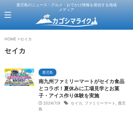
鹿児島のニュース・グルメ・おでかけ情報を発信する地域
メディア
HOME
>
セイカ
セイカ
鹿児島
南九州ファミリーマートがセイカ食品
とコラボ！夏休みに工場見学とお菓
子・アイス作り体験を実施
2024/7/9
セイカ
,
ファミリーマート
,
鹿児
島